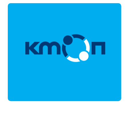
KMOP | Social Action and Innovation Centre
Σκουφά 75 Athens 10680 Ελλάδα
Τηλ.: +30 210 3637547
Fax: +30 210 3639758
kmop@kmop.gr
E-mail:
WWW.KMOP.GR