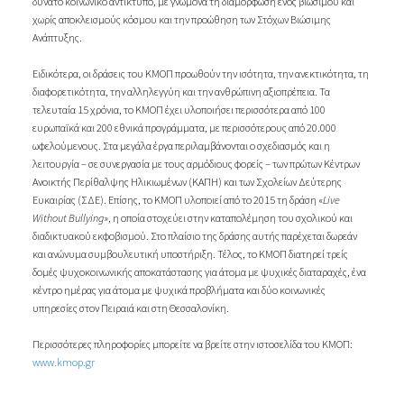
δυνατό κοινωνικό αντίκτυπο, με γνώμονα τη διαμόρφωση ενός βιώσιμου και
χωρίς αποκλεισμούς κόσμου και την προώθηση των Στόχων Βιώσιμης
Ανάπτυξης.
Ειδικότερα, οι δράσεις του ΚΜΟΠ προωθούν την ισότητα, την ανεκτικότητα, τη
διαφορετικότητα, την αλληλεγγύη και την ανθρώπινη αξιοπρέπεια. Τα
τελευταία 15 χρόνια, το ΚΜΟΠ έχει υλοποιήσει περισσότερα από 100
ευρωπαϊκά και 200 εθνικά προγράμματα, με περισσότερους από 20.000
ωφελούμενους. Στα μεγάλα έργα περιλαμβάνονται ο σχεδιασμός και η
λειτουργία – σε συνεργασία με τους αρμόδιους φορείς – των πρώτων Κέντρων
Ανοικτής Περίθαλψης Ηλικιωμένων (ΚΑΠΗ) και των Σχολείων Δεύτερης
Ευκαιρίας (ΣΔΕ). Επίσης, το ΚΜΟΠ υλοποιεί από το 2015 τη δράση «
Live
Without Bullying
», η οποία στοχεύει στην καταπολέμηση του σχολικού και
διαδικτυακού εκφοβισμού. Στο πλαίσιο της δράσης αυτής παρέχεται δωρεάν
και ανώνυμα συμβουλευτική υποστήριξη. Τέλος, το ΚΜΟΠ διατηρεί τρείς
δομές ψυχοκοινωνικής αποκατάστασης για άτομα με ψυχικές διαταραχές, ένα
κέντρο ημέρας για άτομα με ψυχικά προβλήματα και δύο κοινωνικές
υπηρεσίες στον Πειραιά και στη Θεσσαλονίκη.
Περισσότερες πληροφορίες μπορείτε να βρείτε στην ιστοσελίδα του ΚΜΟΠ:
www.kmop.gr