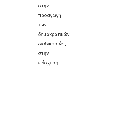
στην
προαγωγή
των
δημοκρατικών
διαδικασιών,
στην
ενίσχυση
της
συμμετοχής
των
πολιτών
στα
κοινά