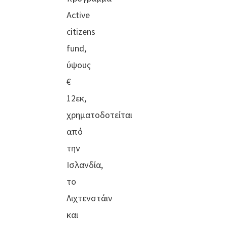
Active
citizens
fund,
ύψους
€
12εκ,
χρηματοδοτείται
από
την
Ισλανδία,
το
Λιχτενστάιν
και