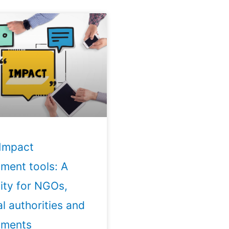
 Impact
ment tools: A
ity for NGOs,
l authorities and
nments