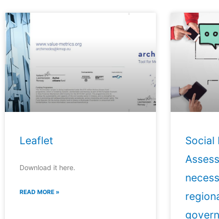
Leaflet
Social
Assess
Download it here.
necess
READ MORE »
regiona
gover