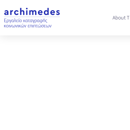
Skip
to
About T
content
News