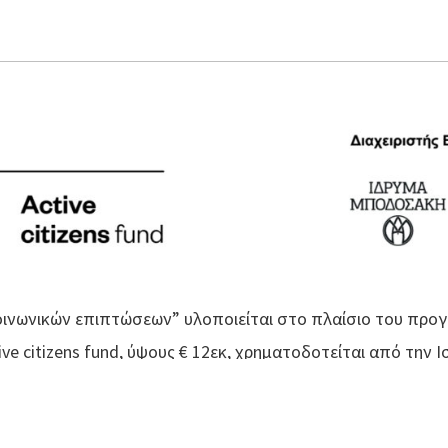
ινωνικών επιπτώσεων” υλοποιείται στο πλαίσιο του προγρ
e citizens fund, ύψους € 12εκ, χρηματοδοτείται από την Ι
νισμού του Ευρωπαϊκού Οικονομικού Χώρου (ΕΟΧ) περιόδου
την ενίσχυση της βιωσιμότητας της κοινωνίας των πολιτώ