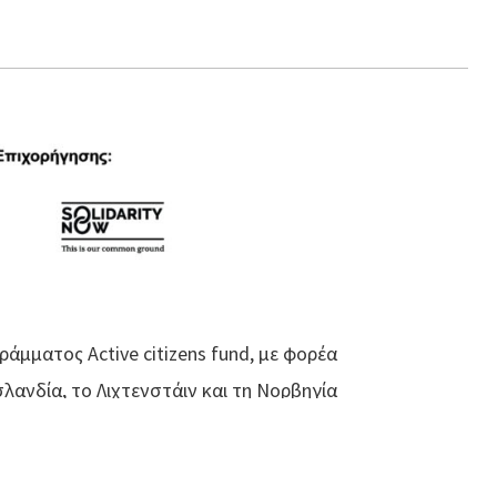
άμματος Active citizens fund, με φορέα
σλανδία, το Λιχτενστάιν και τη Νορβηγία
 2014 – 2021, γνωστού ως EEA Grants. Το
ν και στην ανάδειξη του ρόλου της στην