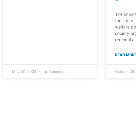
The import
tools to m
welfare pol
society or
regional au
READ MORE
May 30, 2023
No Comments
October 26,